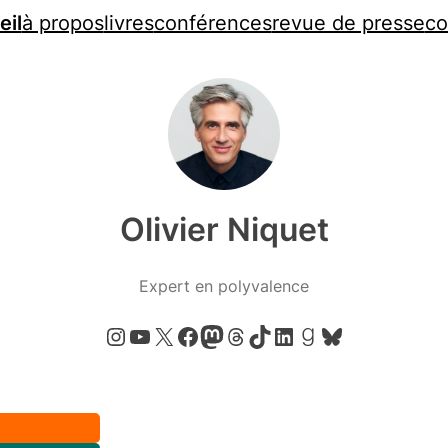
eil
à propos
livres
conférences
revue de presse
co
Olivier Niquet
Expert en polyvalence
Instagram
YouTube
X
Facebook
Mastodon
Threads
TikTok
LinkedIn
Goodreads
Bluesky